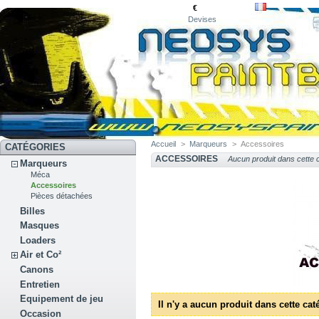
€
Devises
Accueil
>
Marqueurs
>
Accessoires
CATÉGORIES
ACCESSOIRES
Aucun produit dans cette c
Marqueurs
Méca
Accessoires
Pièces détachées
Billes
Masques
Loaders
Air et Co²
Canons
Entretien
Equipement de jeu
Il n'y a aucun produit dans cette cat
Occasion