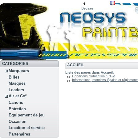
€
Devises
CATÉGORIES
ACCUEIL
Marqueurs
Liste des pages dans Accueil:
Conditions d'utilisation / CGV
Billes
Informations, mentions légales et réglementa
Masques
Loaders
Air et Co²
Canons
Entretien
Equipement de jeu
Occasion
Location et service
Partenaires