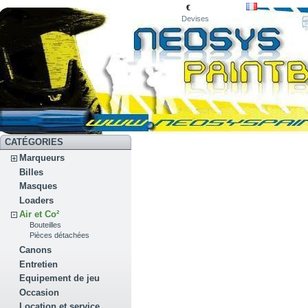
€
Devises
CATÉGORIES
Marqueurs
Billes
Masques
Loaders
Air et Co²
Bouteilles
Pièces détachées
Canons
Entretien
Equipement de jeu
Occasion
Location et service