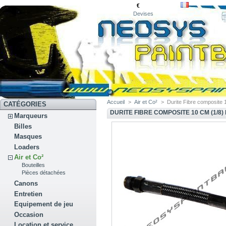
€
Devises
Accueil
>
Air et Co²
>
Durite Fibre composite 
CATÉGORIES
DURITE FIBRE COMPOSITE 10 CM (1/8)
Marqueurs
Billes
Masques
Loaders
Air et Co²
Bouteilles
Pièces détachées
Canons
Entretien
Equipement de jeu
Occasion
Location et service