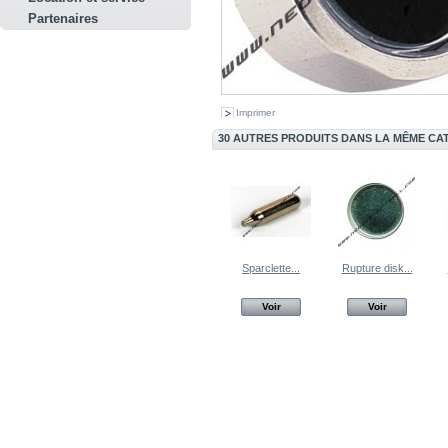
Partenaires
Imprimer
30 AUTRES PRODUITS DANS LA MÊME CAT
Sparclette...
Rupture disk...
Voir
Voir