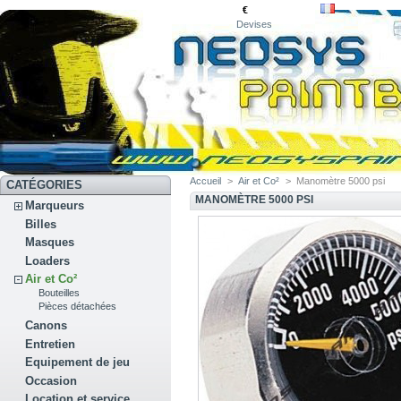
€
Devises
Accueil
>
Air et Co²
>
Manomètre 5000 psi
CATÉGORIES
MANOMÈTRE 5000 PSI
Marqueurs
Billes
Masques
Loaders
Air et Co²
Bouteilles
Pièces détachées
Canons
Entretien
Equipement de jeu
Occasion
Location et service